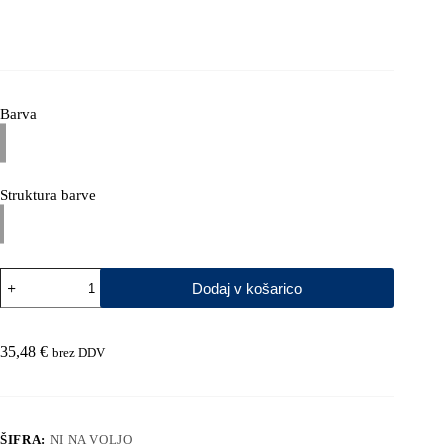
Barva
Struktura barve
Voziček
Dodaj v košarico
na
koleščkih
VISOK
količina
35,48
€
brez DDV
ŠIFRA:
NI NA VOLJO