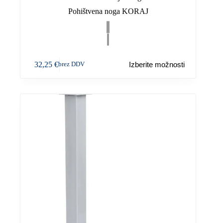
Pohištvena noga KORAJ
Ta
32,25
€
Izberite možnosti
brez DDV
izdelek
ima
več
različic.
Možnosti
lahko
izberete
na
strani
izdelka