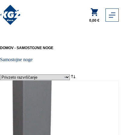
Skip
to
Shopping
content
cart
0,00
€
DOMOV
-
SAMOSTOJNE NOGE
Samostojne noge