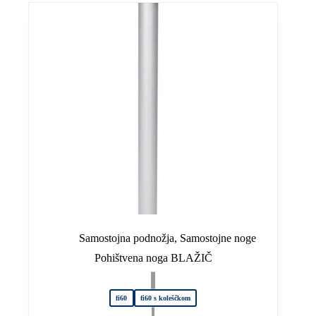
različic.
Možnosti
lahko
izberete
na
strani
izdelka
Samostojna podnožja
,
Samostojne noge
Pohištvena noga BLAŽIČ
fi60
fi60 s koleščkom