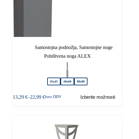
Samostojna podnožja
,
Samostojne noge
Pohištvena noga ALEX
45x45
60x60
80x80
Ta
13,29
€
–
22,99
€
Izberite možnosti
brez DDV
izdelek
Cenovni
ima
razpon:
več
od
različic.
13,29 €
Možnosti
do
lahko
22,99 €
izberete
na