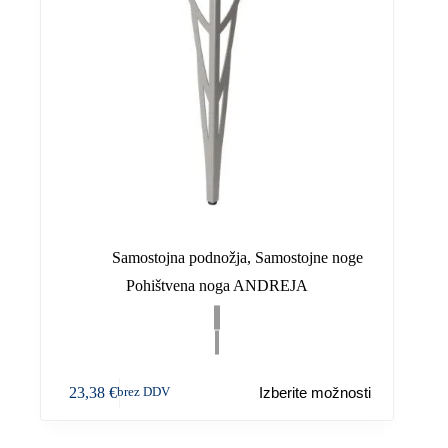
strani
izdelka
Samostojna podnožja
,
Samostojne noge
Pohištvena noga ANDREJA
Ta
23,38
€
Izberite možnosti
brez DDV
izdelek
ima
več