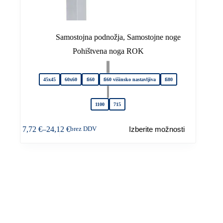
Samostojna podnožja
,
Samostojne noge
Pohištvena noga ROK
45x45
60x60
fi60
fi60 višinsko nastavljiva
fi80
1100
715
Ta
7,72
€
–
24,12
€
Izberite možnosti
brez DDV
izdelek
Cenovni
ima
razpon:
več
od
različic.
7,72 €
Možnosti
do
lahko
24,12 €
izberete
na
strani
izdelka