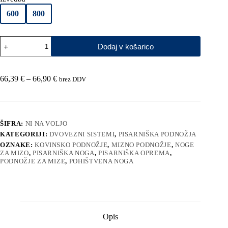
600
800
Pohištvena
Dodaj v košarico
noga
LEA
TRIKOT
količina
Cenovni
66,39
€
–
66,90
€
brez DDV
razpon:
od
66,39 €
do
ŠIFRA:
NI NA VOLJO
66,90 €
KATEGORIJI:
DVOVEZNI SISTEMI
,
PISARNIŠKA PODNOŽJA
OZNAKE:
KOVINSKO PODNOŽJE
,
MIZNO PODNOŽJE
,
NOGE
ZA MIZO
,
PISARNIŠKA NOGA
,
PISARNIŠKA OPREMA
,
PODNOŽJE ZA MIZE
,
POHIŠTVENA NOGA
Opis