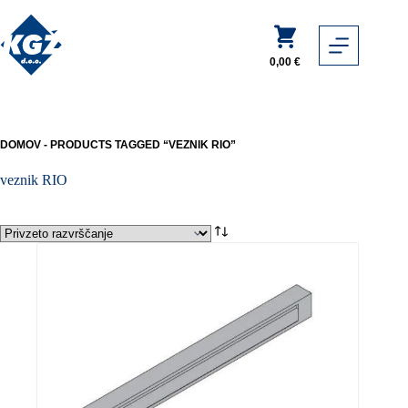
Skip
to
Shopping
content
cart
0,00
€
DOMOV
-
PRODUCTS TAGGED “VEZNIK RIO”
veznik RIO