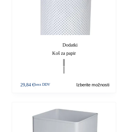
Dodatki
Koš za papir
Ta
29,84
€
Izberite možnosti
brez DDV
izdelek
ima
več
različic.
Možnosti
lahko
izberete
na
strani