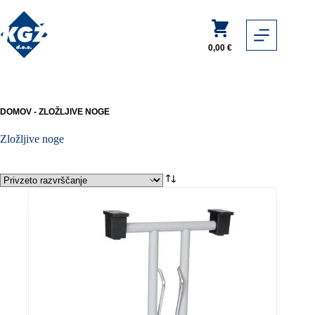
Skip
to
Shopping
content
cart
0,00
€
DOMOV
-
ZLOŽLJIVE NOGE
Zložljive noge