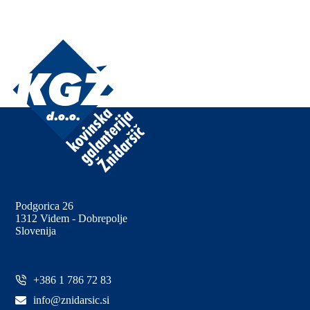
izdelka
Podgorica 26
1312 Videm - Dobrepolje
Slovenija
+386 1 786 72 83
info@znidarsic.si