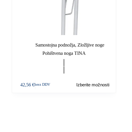
Samostojna podnožja
,
Zložljive noge
Pohištvena noga TINA
Ta
42,56
€
Izberite možnosti
brez DDV
izdelek
ima
več
različic.
Možnosti
lahko
izberete
na
strani